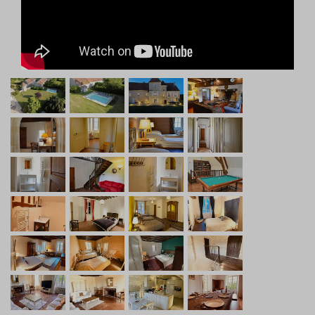
Haute Saison (piscine ouverte début mai à mi-octobre):
Semaine mai, juin, début juil, fin août, septembre,
octobre : 3350€
Semaine très haute saison (13 juillet au 24 août) : 4400€
- 7 nuits minimum
Week end début mai à mi-octobre : 2 jours 1800€ ou 3
jours 2100€
1er mai/ 8 mai/Ascension 4 nuits minimum 2800€,
Pentecôte et 14 juillet 3 nuits minimum 2300€
Basse Saison (piscine fermée mi-octobre à début mai):
Semaine hiver : 2800€
Week end : 2 jours 1350€ ou 3 jours 1700€
Pâques, Toussaint et 11 novembre 3 nuits minimum
1900€
Forfait Noël 5 jours 2650€ ou 4 jours 2400€, 4 nuits
minimum
Le Château de Thury date du 15e siècle et a été