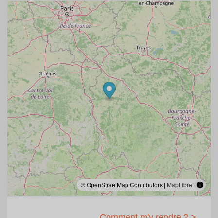
entièrement rénové avec goût et dans le respect de son
style unique. Sa cuisine, toute équipée et située en rez-
de-chaussée, est dans l’ancien cellier du château. La
maison dispose également au rez-de-chaussée de deux
grands salons confortables (dont un équipé d’une
grande télévision), d’une grande salle à manger baignée
de lumière et d’une buanderie.
Aux deuxièmes et troisièmes étages, la maison dispose
de 6 chambres à coucher et 5 salles de bains, toutes
refaites à neuf et chacune décorée avec goût, et d’une
mezzanine avec un billard français.
Située à quelques kilomètres à peine du village
historique de Saint Sauveur en Puisaye, en plein cœur
d’un village avec traiteur, dépôt de pain et aire de jeux, la
maison possède un grand jardin privatif de 2 000m2
entièrement clos de murs, dans lequel se trouve l’ancien
pigeonnier du château, ainsi qu’une terrasse ouverte.
Sa piscine privée, chauffée, de dimensions 3,5m sur 9m,
© OpenStreetMap Contributors |
MapLibre
et sécurisée par un rideau électrique, en fait le cadre
idéal pour vos vacances en famille ou entre amis.
Comment m'y rendre ? >