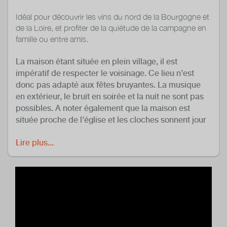
Idéal pour découvrir les vins du nord de la Bourgogne et
de la Loire, et profiter de la quiétude de la campagne en
famille ou entre amis.
La maison étant située en plein village, il est
impératif de respecter le voisinage. Ce lieu n’est
donc pas adapté aux fêtes bruyantes. La musique
en extérieur, le bruit en soirée et la nuit ne sont pas
possibles. A noter également que la maison est
située proche de l’église et les cloches sonnent jour
et nuit.
Lire plus...
Classé 3 étoiles Meublé de Tourisme. Suivez-nous sur
Instagram @lechateaudethury et visitez notre site
https://chateaudethury.fr
TARIFS (incluent le ménage, le linge de lit et
serviettes, et les taxes de séjour). Notez qu’une
caution de € 1.000,00 est demandée.