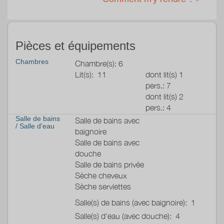
DESCRIPTION :
Au RDC :
2 salons (dont 1 avec télévision 58 pouces et lecteur de
Pièces et équipements
DVD). Les cheminées sont uniquement décoratives.
Chambres
Chambre(s): 6
Salle à manger,
Lit(s):
11
dont lit(s) 1
Cuisine (avec lave-vaisselle, cuisinière électrique, 2 fours
pers.: 7
électriques, four à micro-ondes, lave-vaisselle,
dont lit(s) 2
réfrigérateur, 2 cafetières électrique, bouilloire, grille-pain,
pers.: 4
chaise bébé).
Salle de bains
1 buanderie (avec deuxième frigidaire et lave-linge).
Salle de bains avec
/
Salle d'eau
1 WC
baignoire
Chaufferie avec sèche-linge
Salle de bains avec
douche
Au 1er étage :
Salle de bains privée
1 chambre à coucher avec lit double et lit bébé, et sa
Sèche cheveux
salle de bains avec baignoire.
Sèche serviettes
1 chambre à coucher avec lit double, et sa salle de bains
Salle(s) de bains (avec baignoire):
1
avec douche.
Salle(s) d'eau (avec douche):
4
1 chambre à coucher avec 4 lits simples, et sa salle de