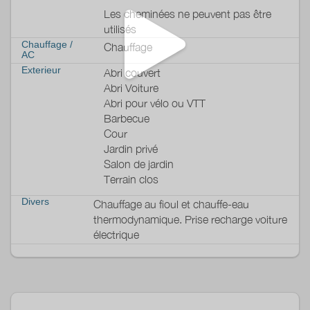
électrique de sécurité, ouverte de fin-avril à mi-octobre
Les cheminées ne peuvent pas être
Parking dans la cour privée.
utilisés
Autres équipements :
Chauffage /
Chauffage
Internet Fibre Orange.
AC
Détecteurs de fumée.
Exterieur
Abri couvert
Aspirateur.
Abri Voiture
Fer et planche à repasser.
Abri pour vélo ou VTT
Chauffage central.
Barbecue
Cour
Jardin privé
Salon de jardin
Terrain clos
Divers
Chauffage au fioul et chauffe-eau
thermodynamique. Prise recharge voiture
électrique